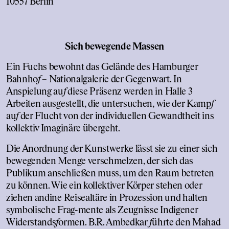
10557 Berlin
Sich bewegende Massen
Ein Fuchs bewohnt das Gelände des Hamburger
Bahnho
f
– Nationalgalerie der Gegenwart. In
Anspielung au
f
diese Präsenz werden in Halle 3
Arbeiten ausgestellt, die untersuchen, wie der Kamp
f
au
f
der Flucht von der individuellen Gewandtheit ins
kollektiv Imaginäre übergeht.
Die Anordnung der Kunstwerke lässt sie zu einer sich
bewegenden Menge verschmelzen, der sich das
Publikum anschließen muss, um den Raum betreten
zu können. Wie ein kollektiver Körper stehen oder
ziehen andine Reisealtäre in Prozession und halten
symbolische Frag-mente als Zeugnisse Indigener
Widerstands
f
ormen. B.R. Ambedkar
f
ührte den Mahad