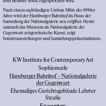
dem Berliner Senat zugesprochen wird.
Nach einem au
f
wändigen Umbau Mitte der 1990er
Jahre wird der Hamburger Bahnho
f
als Haus der
Sammlung der Nationalgalerie neu erö
f
f
net. Heute
sammelt das Museum als Nationalgalerie der
Gegenwart zeitgenössische Kunst, zeigt
Sonderausstellungen und Sammlungspräsentationen.
KW Institute for Contemporary Art
Sophiensæle
Hamburger Bahnhof – Nationalgalerie
der Gegenwart
Ehemaliges Gerichtsgebäude Lehrter
Straße
Encounters