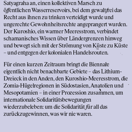
Satyagraha an, einen kollektiven Marsch zu
ö
f
f
entlichen Wasserreservoirs, bei dem gewalt
f
rei das
Recht aus ihnen zu trinken verteidigt wurde und
ungerechte Gewohnheitsrechte angeprangert wurden.
Der Kuroshio, ein warmer Meeresstrom, verbindet
schamanisches Wissen über Ländergrenzen hinweg
und bewegt sich mit der Strömung von Küste zu Küste
– und entgegen der kolonialen Handelsrouten.
Für einen kurzen Zeitraum bringt die Biennale
eigentlich nicht benachbarte Gebiete – das Lithium-
Dreieck in den Anden, den Kuroshio-Meeresstrom, die
Zomia-Hügelregionen in Südostasien, Anatolien und
Mesopotamien – in einer Prozession zusammen, um
internationale Solidaritätsbewegungen
wiederzubeleben: um die Solidarität
f
ür all das
zurückzugewinnen, was wir nie waren.