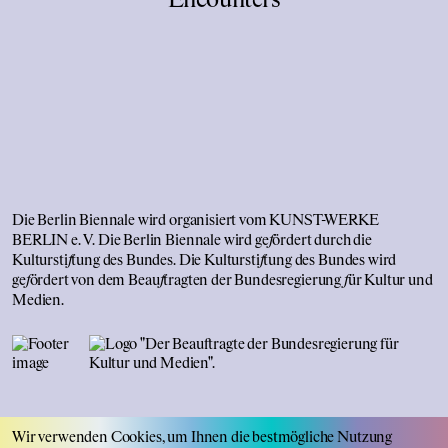
Die Berlin Biennale wird organisiert vom KUNST-WERKE
BERLIN e. V. Die Berlin Biennale wird ge
f
ördert durch die
Kultursti
f
tung des Bundes. Die Kultursti
f
tung des Bundes wird
ge
f
ördert von dem Beau
f
tragten der Bundesregierung
f
ür Kultur und
Medien.
kontakt
Wir verwenden Cookies, um Ihnen die bestmögliche Nutzung