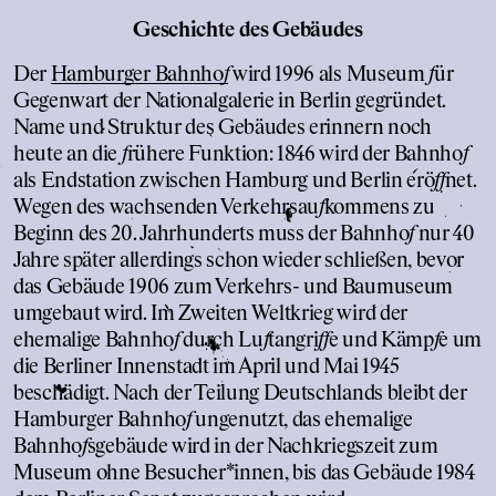
Geschichte des Gebäudes
Der
Hamburger Bahnho
f
wird 1996 als Museum
f
ür
Gegenwart der Nationalgalerie in Berlin gegründet.
Name und Struktur des Gebäudes erinnern noch
heute an die
f
rühere Funktion: 1846 wird der Bahnho
f
als Endstation zwischen Hamburg und Berlin erö
f
f
net.
Wegen des wachsenden Verkehrsau
f
kommens zu
Beginn des 20. Jahrhunderts muss der Bahnho
f
nur 40
Jahre später allerdings schon wieder schließen, bevor
das Gebäude 1906 zum Verkehrs- und Baumuseum
umgebaut wird. Im Zweiten Weltkrieg wird der
ehemalige Bahnho
f
durch Lu
f
tangri
f
f
e und Kämp
f
e um
die Berliner Innenstadt im April und Mai 1945
beschädigt. Nach der Teilung Deutschlands bleibt der
Hamburger Bahnho
f
ungenutzt, das ehemalige
Bahnho
f
sgebäude wird in der Nachkriegszeit zum
Museum ohne Besucher*innen, bis das Gebäude 1984