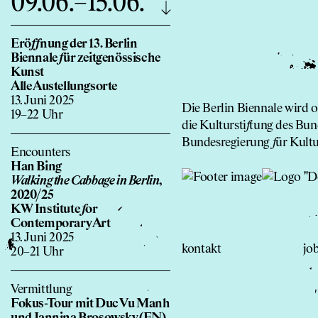
09.06.–15.06.
Erö
f
f
nung der 13. Berlin
Biennale
f
ür zeitgenössische
Kunst
Alle Austellungsorte
13. Juni 2025
Die Berlin Biennale wird
19–22 Uhr
die Kultursti
f
tung des Bund
Bundesregierung
f
ür Kult
Encounters
Han Bing
Walking the Cabbage in Berlin
,
2020/25
KW Institute
f
or
Contemporary Art
13. Juni 2025
kontakt
jo
20–21 Uhr
Vermittlung
Fokus-Tour mit Duc Vu Manh