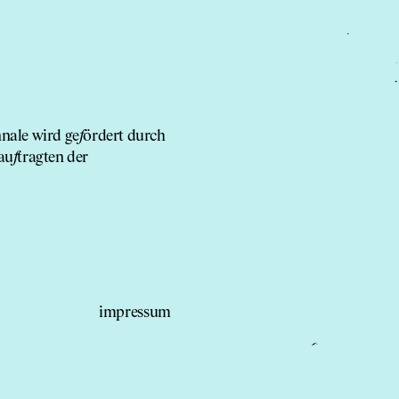
nale wird ge
f
ördert durch
au
f
tragten der
impressum