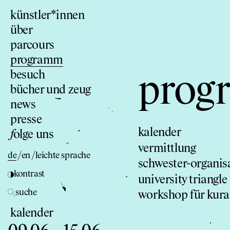
künstler*innen
über
parcours
programm
besuch
prog
bücher und zeug
news
presse
kalender
f
olge uns
vermittlung
de
/
en
/
leichte sprache
schwester-organis
kontrast
university triangle
suche
workshop für kura
kalender