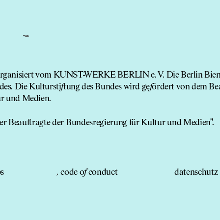
 organisiert vom KUNST-WERKE BERLIN e. V. Die Berlin Bien
es. Die Kultursti
f
tung des Bundes wird ge
f
ördert von dem Be
ur und Medien.
bs
code o
f
conduct
datenschutz